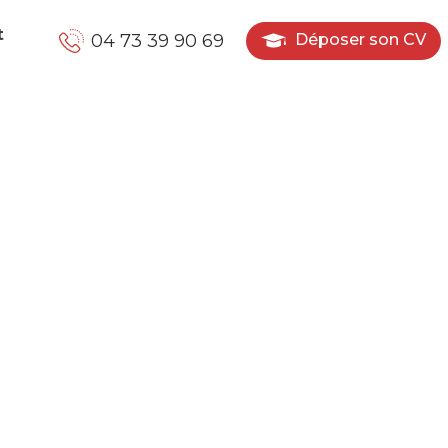
t
04 73 39 90 69
Déposer son CV